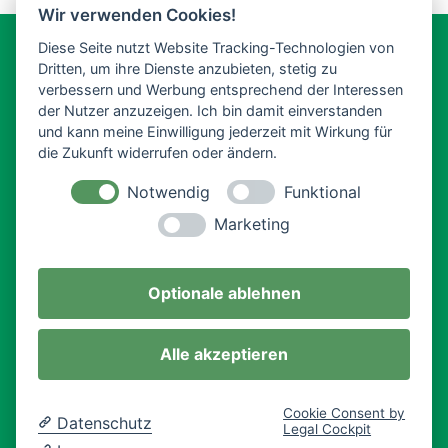
Wir verwenden Cookies!
Diese Seite nutzt Website Tracking-Technologien von
Impressum
Datenschutz
Dritten, um ihre Dienste anzubieten, stetig zu
verbessern und Werbung entsprechend der Interessen
der Nutzer anzuzeigen. Ich bin damit einverstanden
Cookie-Einstellungen ändern
und kann meine Einwilligung jederzeit mit Wirkung für
die Zukunft widerrufen oder ändern.
© Garten-und Landschaftsgestaltung Michael
Notwendig
Funktional
Großkopf,
Marketing
Adelsdorf - Höchstadt/Aisch - Erlangen
webdesign bauer+bauer
Optionale ablehnen
Alle akzeptieren
Cookie Consent by
Datenschutz
Legal Cockpit
Besuchen Sie uns